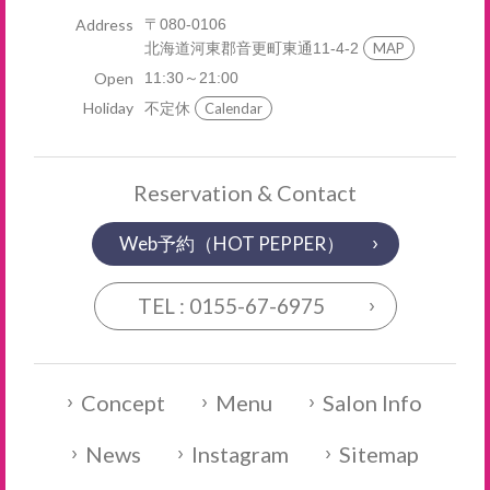
Address
〒080-0106
北海道河東郡音更町東通11-4-2
MAP
Open
11:30～21:00
Holiday
不定休
Calendar
Reservation & Contact
Web予約（HOT PEPPER）
TEL : 0155-67-6975
Concept
Menu
Salon Info
News
Instagram
Sitemap