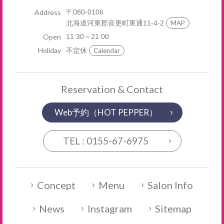
Address
〒080-0106
北海道河東郡音更町東通11-4-2
MAP
Open
11:30～21:00
Holiday
不定休
Calendar
Reservation & Contact
Web予約（HOT PEPPER）
TEL : 0155-67-6975
Concept
Menu
Salon Info
News
Instagram
Sitemap